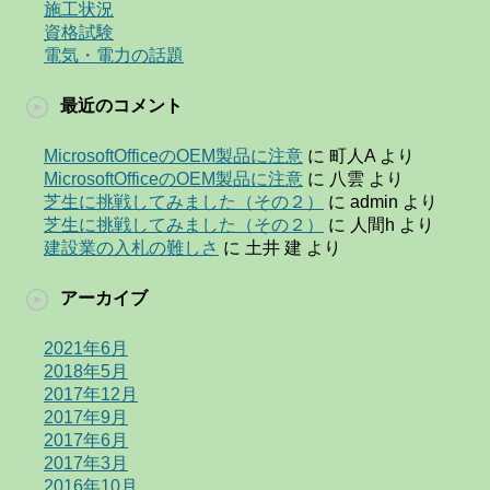
施工状況
資格試験
電気・電力の話題
最近のコメント
MicrosoftOfficeのOEM製品に注意
に
町人A
より
MicrosoftOfficeのOEM製品に注意
に
八雲
より
芝生に挑戦してみました（その２）
に
admin
より
芝生に挑戦してみました（その２）
に
人間h
より
建設業の入札の難しさ
に
土井 建
より
アーカイブ
2021年6月
2018年5月
2017年12月
2017年9月
2017年6月
2017年3月
2016年10月