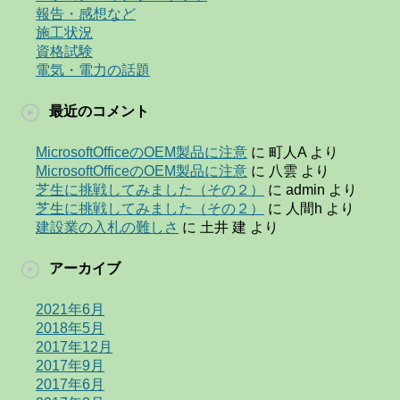
報告・感想など
施工状況
資格試験
電気・電力の話題
最近のコメント
MicrosoftOfficeのOEM製品に注意
に
町人A
より
MicrosoftOfficeのOEM製品に注意
に
八雲
より
芝生に挑戦してみました（その２）
に
admin
より
芝生に挑戦してみました（その２）
に
人間h
より
建設業の入札の難しさ
に
土井 建
より
アーカイブ
2021年6月
2018年5月
2017年12月
2017年9月
2017年6月