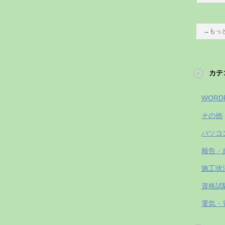
→もっ
カテ
WORD
その他
パソコ
報告・
施工状
資格試
電気・