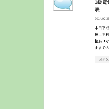
1級電
表
2014/07/2
本日平成
技士学科
格ありが
ままで
続きを