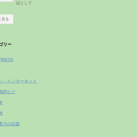
話として
と見る
ゴリー
PRESS
ン・インターネット
感想など
況
験
電力の話題