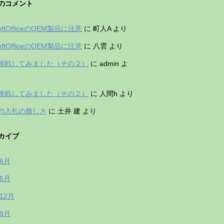
のコメント
softOfficeのOEM製品に注意
に
町人A
より
softOfficeのOEM製品に注意
に
八雲
より
挑戦してみました（その２）
に
admin
よ
挑戦してみました（その２）
に
人間h
より
の入札の難しさ
に
土井 建
より
カイブ
年6月
年5月
年12月
年9月