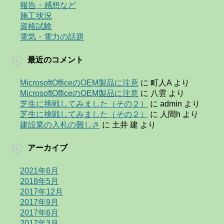
報告・感想など
施工状況
資格試験
電気・電力の話題
最近のコメント
MicrosoftOfficeのOEM製品に注意
に
町人A
より
MicrosoftOfficeのOEM製品に注意
に
八雲
より
芝生に挑戦してみました（その２）
に
admin
より
芝生に挑戦してみました（その２）
に
人間h
より
建設業の入札の難しさ
に
土井 建
より
アーカイブ
2021年6月
2018年5月
2017年12月
2017年9月
2017年6月
2017年3月