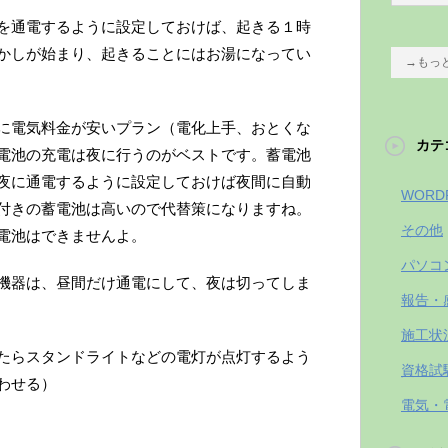
を通電するように設定しておけば、起きる１時
かしが始まり、起きることにはお湯になってい
→もっ
に電気料金が安いプラン（電化上手、おとくな
カテ
電池の充電は夜に行うのがベストです。蓄電池
夜に通電するように設定しておけば夜間に自動
WORD
付きの蓄電池は高いので代替策になりますね。
その他
電池はできませんよ。
パソコ
機器は、昼間だけ通電にして、夜は切ってしま
報告・
施工状
たらスタンドライトなどの電灯が点灯するよう
資格試
わせる）
電気・