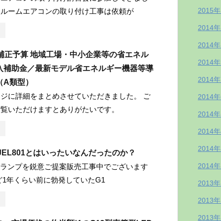
2015
はルームエアコンの取り付け工事は依頼が
2014
2014
度補正予算 地域工場・中小企業等の省エネル
2014
入補助金／最新モデル省エネルギー機器等導
2014
（A類型）
ジに詳細をまとめさせていただきました。 ご
2014
ご覧いただけますとありがたいです。
2014
2014
2014
3対JEL801とはいったいなんだったのか？
2014
Dランプを鋭意ご提案販売工事中でございます
ど1年くらい前に勃発していたG1
2013
2013
2013