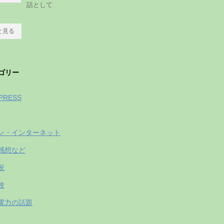
話として
と見る
ゴリー
PRESS
ン・インターネット
感想など
況
験
電力の話題