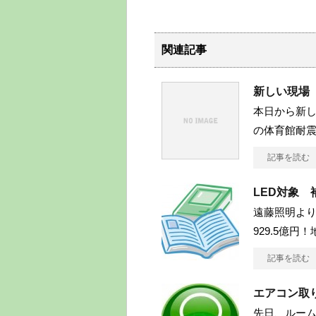
関連記事
新しい現場
本日から新し
の体育館耐震
記事を読む
LED対象
遠藤照明より
929.5億
記事を読む
エアコン取
先日、ルー