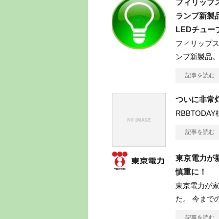
フィリップス
ランプ新製品。
LEDチュー
フィリップス
ンプ新製品。「Es
記事を読む
ついに非常
RBBTODAY様より
記事を読む
東京電力が
慎重に！
東京電力が
た。 今まで
記事を読む