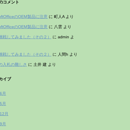
のコメント
softOfficeのOEM製品に注意
に
町人A
より
softOfficeのOEM製品に注意
に
八雲
より
挑戦してみました（その２）
に
admin
よ
挑戦してみました（その２）
に
人間h
より
の入札の難しさ
に
土井 建
より
カイブ
年6月
年5月
年12月
年9月