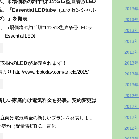
、市場価格の約半額*1のG13型直管形LED
2013
「Essential LEDtube（エッセンシャル
ブ）」を発表
2013
、市場価格の約半額*1のG13型直管形LEDラ
2013
sential LEDt
2013
2013
灯対応のLEDが販売されます！
2013
 http://www.rbbtoday.com/article/2015/
2013
2013
2012
新しい家庭向け電気料金を発表。契約変更は
2012
2012
家庭向け電気料金の新しいプランを発表しまし
の契約（従量電灯B,C、電化上
2012